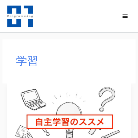
内
容
メ
を
イ
ス
キ
ン
ッ
メ
プ
学習
ニ
ュ
ー