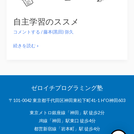
自主学習のススメ
コメントする
/
藤本(黒田) 弥久
自
続きを読む »
主
学
習
の
ス
ゼロイチプログラミング塾
ス
〒101-0042 東京都千代田区神田東松下町41-1 H¹O神田603
メ
東京メトロ銀座線「神田」駅 徒歩2分
JR線「神田」駅東口 徒歩4分
都営新宿線「岩本町」駅 徒歩4分