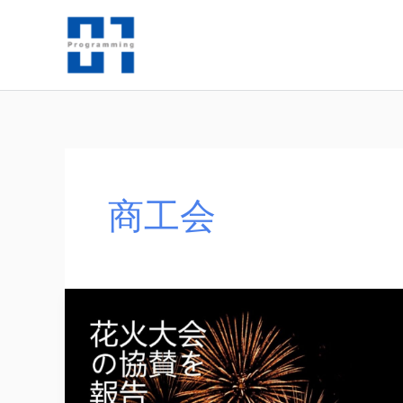
内
容
を
ス
キ
ッ
プ
商工会