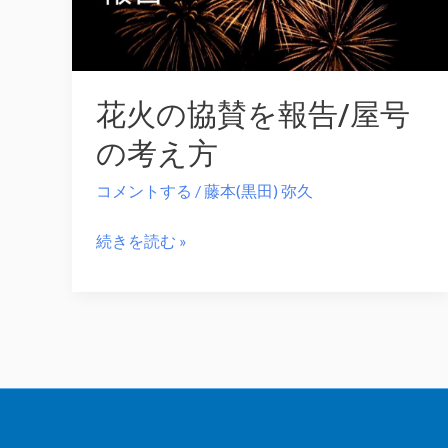
花火の協賛を報告/屋号
の考え方
コメントする
/
藤本(黒田) 弥久
花
続きを読む »
火
の
協
賛
を
報
告/