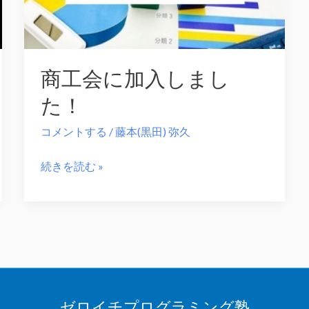
商工会に加入しまし
た！
コメントする
/
藤本(黒田) 弥久
商
続きを読む »
工
会
に
加
入
し
ゼロイチプログラミング塾
ま