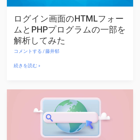
ログイン画面のHTMLフォー
ムとPHPプログラムの一部を
解析してみた
コメントする
/
藤井郁
ロ
続きを読む »
グ
イ
ン
画
面
の
HTML
フ