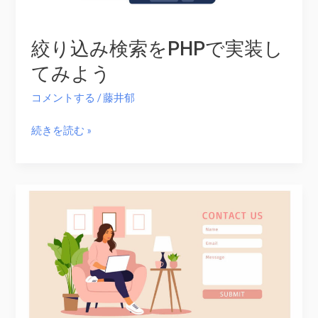
ー
ス
絞り込み検索をPHPで実装し
を
簡
てみよう
単
コメントする
/
藤井郁
に
管
絞
続きを読む »
理
り
す
込
る
み
プ
検
ラ
索
グ
を
イ
PHP
ン
で
実