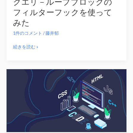
クエリ－ループブロックの
フィルターフックを使って
みた
1件のコメント
/
藤井郁
ク
続きを読む »
エ
リ
－
ル
ー
プ
ブ
ロ
ッ
ク