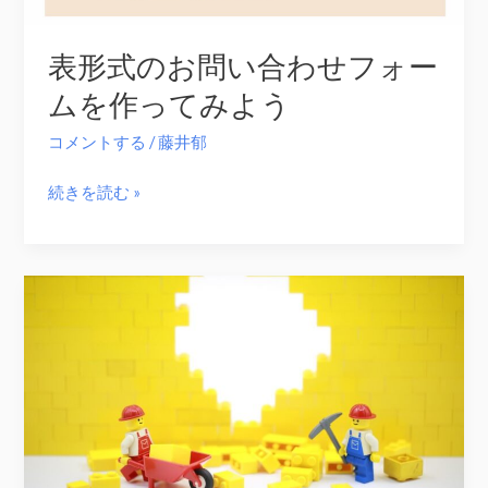
装
し
表形式のお問い合わせフォー
て
み
ムを作ってみよう
よ
コメントする
/
藤井郁
う
表
続きを読む »
形
式
の
お
問
い
合
わ
せ
フ