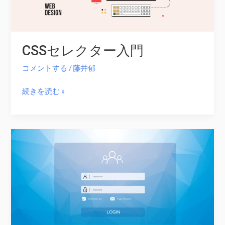
CSS
を
確
CSSセレクター入門
認
す
コメントする
/
藤井郁
る
と
CSS
続きを読む »
き
セ
に
レ
便
ク
利
タ
な
ー
機
入
能
門