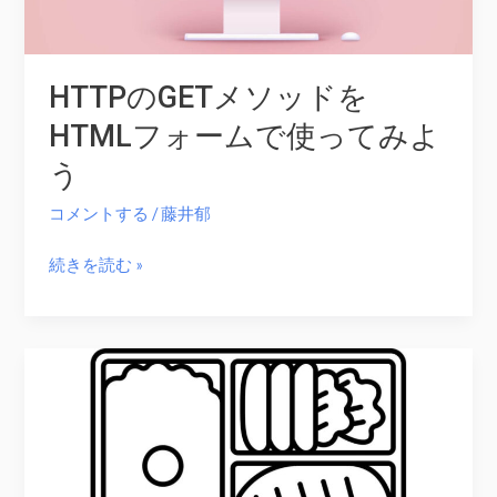
ォ
ー
ム
HTTPのGETメソッドを
と
PHP
HTMLフォームで使ってみよ
プ
う
ロ
コメントする
/
藤井郁
グ
ラ
HTTP
続きを読む »
ム
の
の
GET
一
メ
部
ソ
を
ッ
解
ド
析
を
し