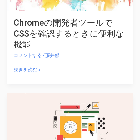
Chromeの開発者ツールで
CSSを確認するときに便利な
機能
コメントする
/
藤井郁
Chrome
続きを読む »
の
開
発
者
ツ
ー
ル
で