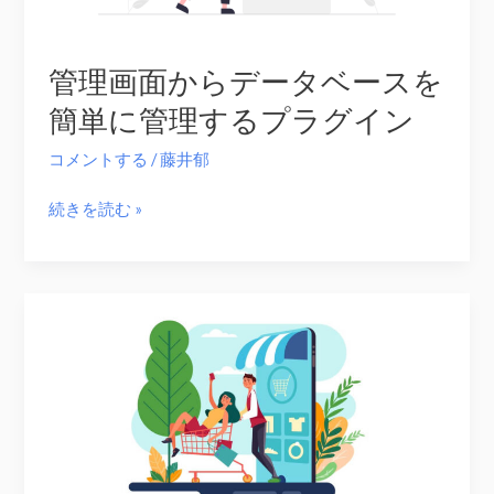
用
術
管理画面からデータベースを
簡単に管理するプラグイン
コメントする
/
藤井郁
管
続きを読む »
理
画
面
か
ら
デ
ー
タ
ベ