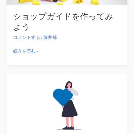
ォ
ショップガイドを作ってみ
ー
ム
よう
を
コメントする
/
藤井郁
作
っ
シ
続きを読む »
て
ョ
み
ッ
よ
プ
う
ガ
イ
ド
を
作
っ
て