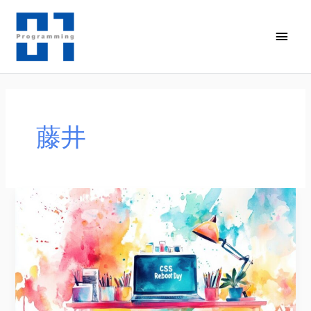
内
容
メ
を
イ
ス
キ
ン
ッ
メ
プ
藤井
ニ
ュ
ー