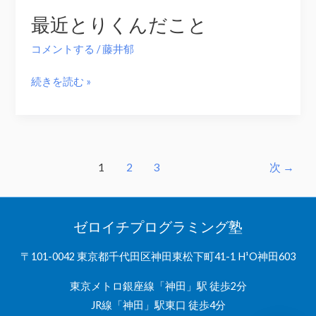
の
最近とりくんだこと
フ
ィ
コメントする
/
藤井郁
ル
タ
最
続きを読む »
ー
近
フ
と
ッ
り
ク
く
1
2
3
次
→
を
ん
使
だ
っ
こ
ゼロイチプログラミング塾
て
と
み
〒101-0042 東京都千代田区神田東松下町41-1 H¹O神田603
た
東京メトロ銀座線「神田」駅 徒歩2分
JR線「神田」駅東口 徒歩4分