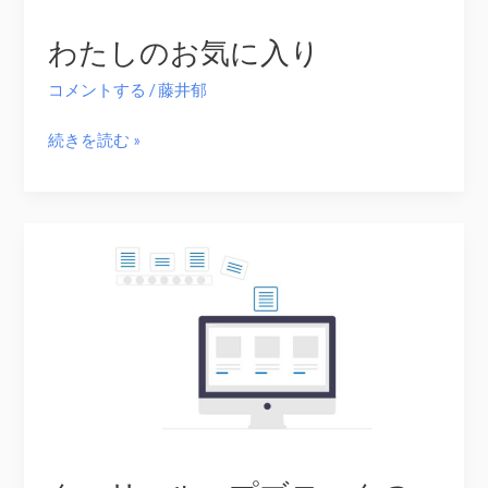
み
わたしのお気に入り
よ
う
コメントする
/
藤井郁
わ
続きを読む »
た
し
の
お
気
に
入
り