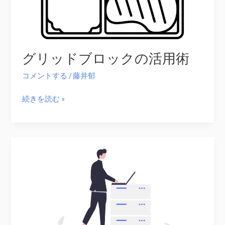
HTML
て
フ
み
ォ
た
ー
グリッドブロックの活用術
ム
で
コメントする
/
藤井郁
使
っ
グ
続きを読む »
て
リ
み
ッ
よ
ド
う
ブ
ロ
ッ
ク
の
活