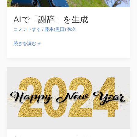
AIで「謝辞」を生成
コメントする
/
藤本(黒田) 弥久
AI
続きを読む »
で
「謝
辞」
を
生
成