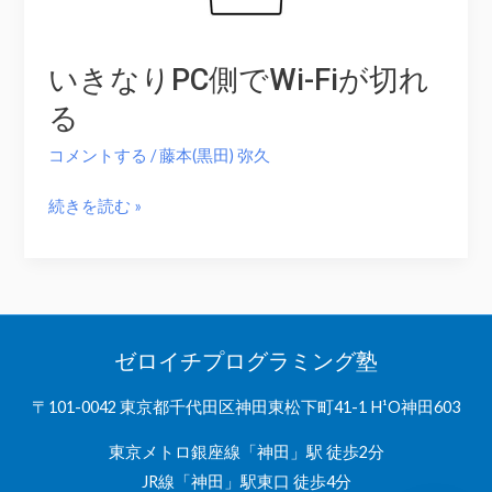
いきなりPC側でWi-Fiが切れ
る
コメントする
/
藤本(黒田) 弥久
い
続きを読む »
き
な
り
PC
側
ゼロイチプログラミング塾
で
〒101-0042 東京都千代田区神田東松下町41-1 H¹O神田603
Wi-
Fi
東京メトロ銀座線「神田」駅 徒歩2分
が
JR線「神田」駅東口 徒歩4分