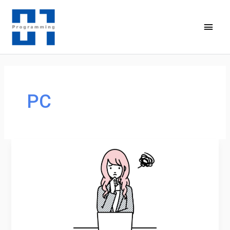
内
容
メ
を
イ
ス
キ
ン
ッ
メ
プ
PC
ニ
ュ
ー