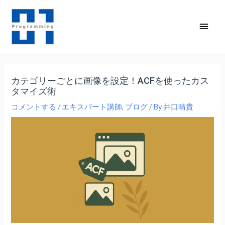
内
容
メ
を
イ
ス
キ
ン
ッ
カテゴリーごとに画像を設定！ACFを使ったカス
メ
プ
タマイズ術
ニ
コメントする
/
エキスパート講師
,
ブログ
/ By
井口晴貴
ュ
ー