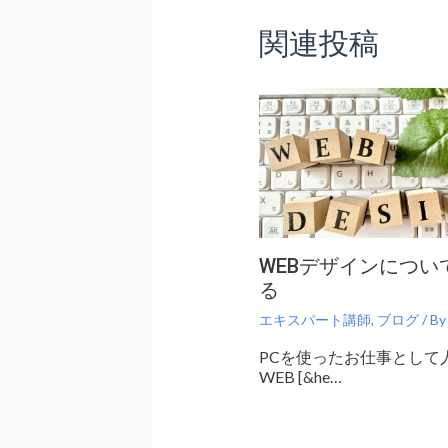
関連投稿
WEBデザインについ
る
エキスパート講師
,
ブログ
/ B
PCを使ったお仕事として
WEB [&he…