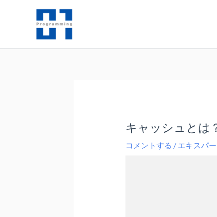
内
容
を
ス
キ
ッ
プ
キャッシュとは
コメントする
/
エキスパー