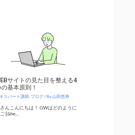
WEBサイトの見た目を整える4
つの基本原則！
キスパート講師
,
ブログ
/ By
山田悠寿
さんこんにちは！ GWはどのように
ご [&he…