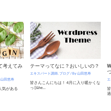
て考えてみ
テーマってなに？おいしいの？
エキスパート講師
,
ブログ
/ By
山田悠寿
y
山田悠寿
エ
皆さんこんにちは！ 4月に入り暖かくな
っ [&he…
人気がある
皆
過