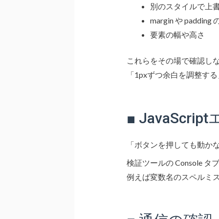
別のスタイルで上
margin や padding
要素の幅や高さ
これらをその場で確認し
「1pxずつ余白を調整す
■ JavaScr
「ボタンを押しても動かない
検証ツールの Consol
例えば変数名のスペルミ