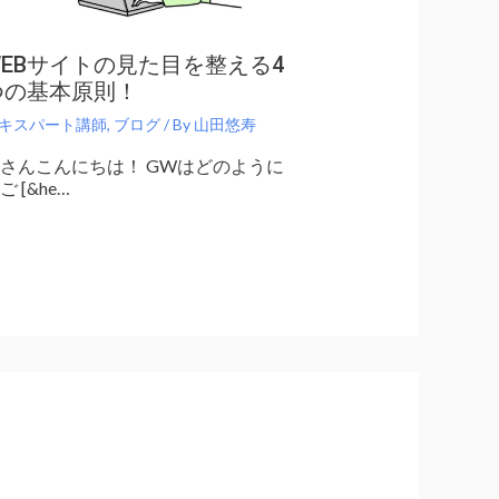
WEBサイトの見た目を整える4
つの基本原則！
キスパート講師
,
ブログ
/ By
山田悠寿
さんこんにちは！ GWはどのように
ご [&he…