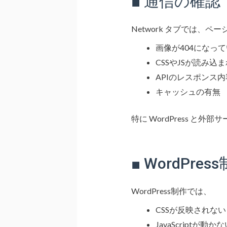
■ 通信の確認（
Network タブでは
画像が404になっ
CSSやJSが読み込
APIのレスポンス内
キャッシュの有無
特に WordPress と外部
■ WordPr
WordPress制作では、
CSSが反映されない
JavaScriptが動か