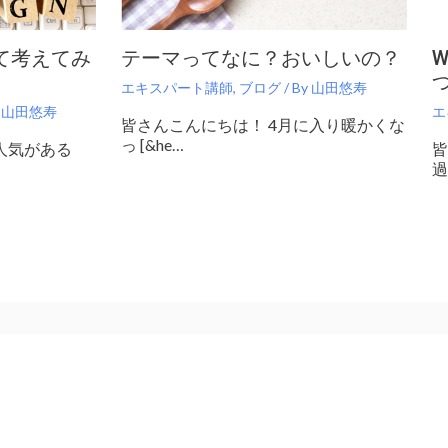
て考えてみ
テーマってなに？おいしいの？
エキスパート講師
,
ブログ
/ By
山田悠寿
y
山田悠寿
エ
皆さんこんにちは！ 4月に入り暖かくな
っ [&he…
人気がある
皆
過