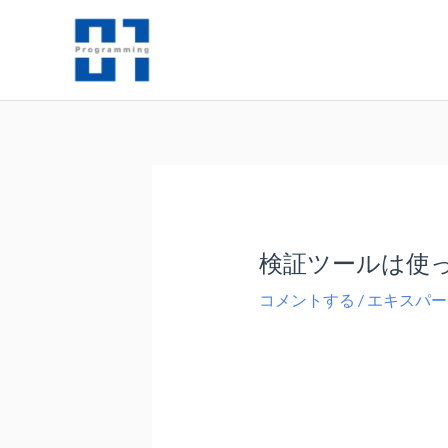
内
容
を
ス
キ
ッ
プ
検証ツールは使
コメントする
/
エキスパー